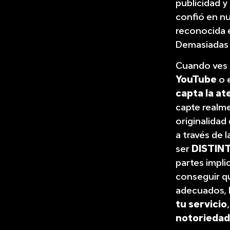
publicidad y
confió en n
reconocida 
Demasiadas 
Cuando ves u
YouTube
o e
capta la at
capte realme
originalidad
a través de 
ser
DISTIN
partes impl
conseguir qu
adecuados, h
tu servicio
notoriedad