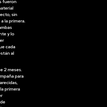
s fueron
aterial
ecto, sin
a la primera.
 ambas
te y lo
er
que cada
stán al
se 2 meses.
ampaña para
arecidas,
la primera
er
 de