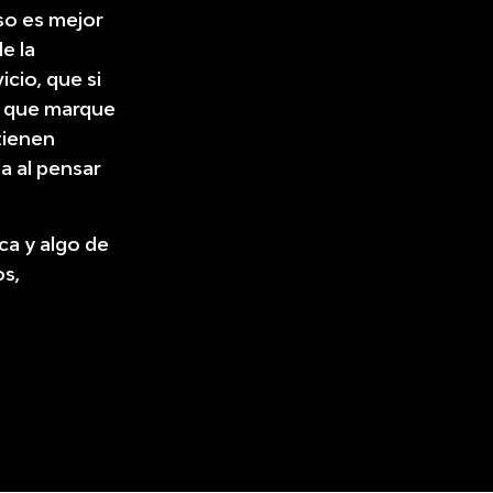
so es mejor
e la
cio, que si
o, que marque
 tienen
a al pensar
rca y algo de
os,