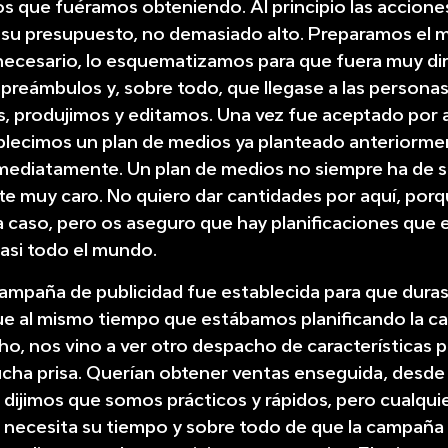
os que fuéramos obteniendo. Al principio las accione
 su presupuesto, no demasiado alto. Preparamos el m
necesario, lo esquematizamos para que fuera muy dir
reámbulos y, sobre todo, que llegase a las personas 
, produjimos y editamos. Una vez fue aceptado por
blecimos un plan de medios ya planteado anteriormen
mediatamente. Un plan de medios no siempre ha de s
e muy caro. No quiero dar cantidades por aquí, por
 caso, pero os aseguro que hay planificaciones que e
asi todo el mundo.
campaña de publicidad fue establecida para que dura
e al mismo tiempo que estábamos planificando la c
o, nos vino a ver otro despacho de características p
cha prisa. Querían obtener ventas enseguida, desde 
dijimos que somos prácticos y rápidos, pero cualqui
 necesita su tiempo y sobre todo de que la campaña