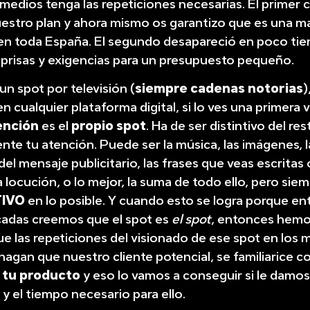
 medios tenga las repeticiones necesarias. El primer c
uestro plan y ahora mismo os garantizo que es una m
en toda España. El segundo desapareció en poco ti
prisas y exigencias para un presupuesto pequeño.
n spot por televisión (
siempre cadenas notorias
)
n cualquier plataforma digital, si lo ves una primera v
ención
es el
propio spot
. Ha de ser distintivo del re
nte tu atención. Puede ser la música, las imágenes, l
 del mensaje publicitario, las frases que veas escrita
la locución, o lo mejor, la suma de todo ello, pero sie
TIVO
en lo posible. Y cuando esto se logra porque ent
icadas creemos que el spot es
el spot
, entonces hemo
e las repeticiones del visionado de ese spot en los 
agan que nuestro cliente potencial, se familiarice c
,
tu producto
y eso lo vamos a conseguir si le damo
y el tiempo necesario para ello.