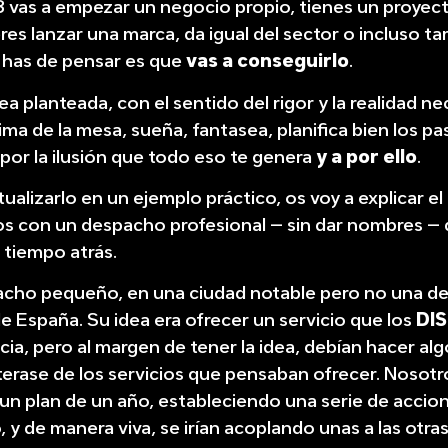
 vas a empezar un negocio propio, tienes un proyect
res lanzar una marca, da igual del sector o incluso ta
 has de pensar es que
vas a conseguirlo
.
dea planteada, con el sentido del rigor y la realidad n
ma de la mesa, sueña, fantasea, planifica bien los pas
r por la ilusión que todo eso te genera
y a por ello
.
ualizarlo en un ejemplo práctico, os voy a explicar e
s con un despacho profesional – sin dar nombres –
 tiempo atrás.
acho pequeño, en una ciudad notable pero no una de
de España. Su idea era ofrecer un servicio que los
DI
ia, pero al margen de tener la idea, debían hacer alg
erase de los servicios que pensaban ofrecer. Nosotr
un plan de un año, estableciendo una serie de accio
 y de manera viva, se irían acoplando unas a las otra