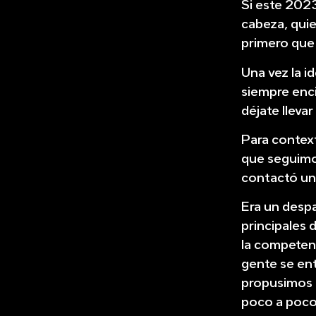
Si este 2023
cabeza, quie
primero que
Una vez la i
siempre enci
déjate lleva
Para context
que seguimo
contactó un
Era un desp
principales 
la competenc
gente se ent
propusimos 
poco a poco,