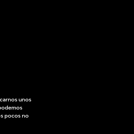
rcarnos unos
s podemos
os pocos no