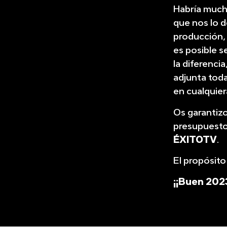
Habría much
que nos lo de
producción, 
es posible s
la diferencia
adjunta tod
en cualquiera
Os garantizo 
presupuesto,
ÉXITOTV
.
El propósito
¡¡Buen 202