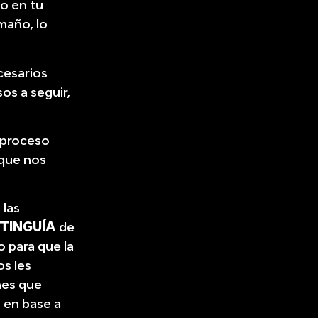
o en tu
maño, lo
ecesarios
os a seguir,
l proceso
 que nos
 las
STINGUÍA
de
o para que la
os les
nes que
s en base a