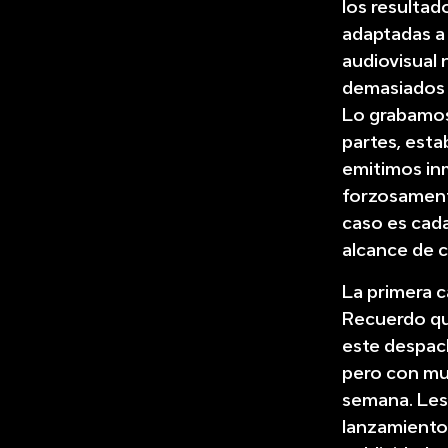
los resultad
adaptadas a
audiovisual 
demasiados p
Lo grabamos
partes, esta
emitimos in
forzosament
caso es cada
alcance de c
La primera 
Recuerdo qu
este despach
pero con mu
semana. Les 
lanzamiento