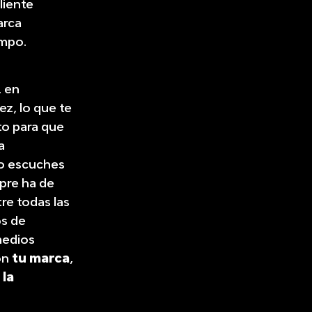
liente
arca
empo.
, en
ez, lo que te
sto para que
a
s o escuches
mpre ha de
re todas las
s de
medios
on
tu marca
,
s
la