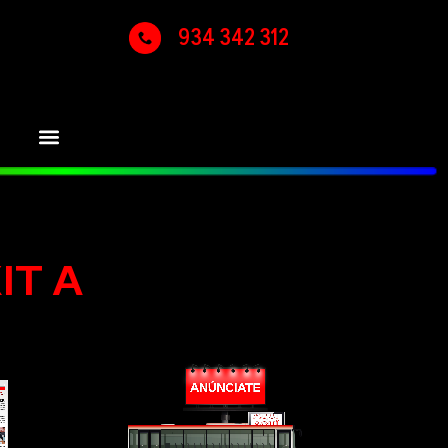
934 342 312
IT A