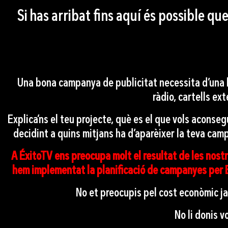
Si has arribat fins aquí és possible
Una bona campanya de publicitat necessita d’una bo
ràdio, cartells ex
Explica’ns el teu projecte, què es el que vols aconse
decidint a quins mitjans ha d’aparèixer la teva cam
A ÉxitoTV ens preocupa molt el resultat de les nostr
hem implementat la planificació de campanyes per B
No et preocupis pel cost econòmic ja
No li donis v