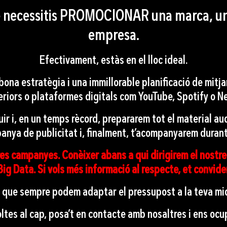
 que necessitis PROMOCIONAR una marca, un
empresa.
Efectivament, estàs en el lloc ideal.
na estratègia i una immillorable planificació de mitjans
teriors o plataformes digitals com YouTube, Spotify o Net
guir i, en un temps rècord, prepararem tot el material a
panya de publicitat i, finalment, t’acompanyarem durant 
es campanyes. Conèixer abans a qui dirigirem el nostre 
ig Data. Si vols més informació al respecte, et convid
 que sempre podem adaptar el pressupost a la teva mid
oltes al cap, posa’t en contacte amb nosaltres i ens oc