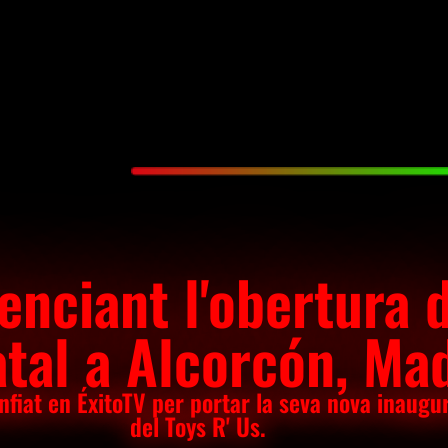
enciant l'obertura 
tal a Alcorcón, Ma
nfiat en ÉxitoTV per portar la seva nova inaugu
del Toys R' Us.