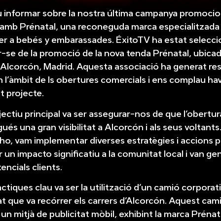
 informar sobre la nostra última campanya promocio
 amb Prénatal, una reconeguda marca especialitzada
er a bebés y embarassades. ÉxitoTV ha estat selecc
-se de la promoció de la nova tenda Prénatal, ubicad
 Alcorcón, Madrid. Aquesta associació ha generat res
 l’à
mbit de ls obertures comercials i ens complau ha
t projecte.
jectiu principal va ser assegurar-nos de que l’obertur
ués una gran visibilitat a Alcorcón i als seus voltants
ho, vam implementar diverses estratègies i accions 
r un impacto significatiu a la comunitat local i van ge
encials clients.
àctiques clau va ser la utilització d’un camió corporat
nat que va recórrer els carrers d’Alcorcón. Aquest cam
 un mitjà de publicitat mòbil, exhibint la marca Prénat