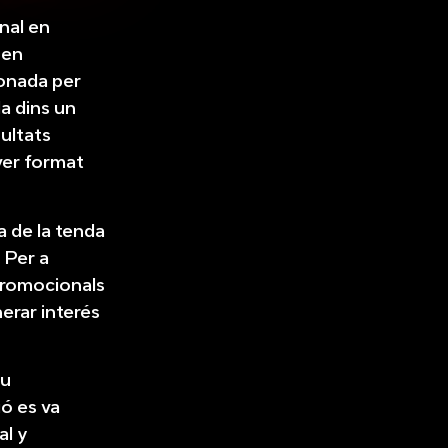
nal en
 en
ionada per
a dins un
ultats
ver format
a de la tenda
. Per a
promocionals
nerar interés
iu
ió es va
al y