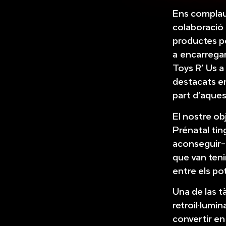
Ens complau
colaboració
productes p
a
encarregar
Toys R’ Us a
destacats en
part d’aques
El nostre ob
Prénatal ting
aconseguir-
que van teni
entre els pot
Una de las t
retroil·lumi
convertir en