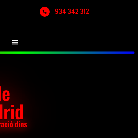
934 342 312
de
drid
ració dins