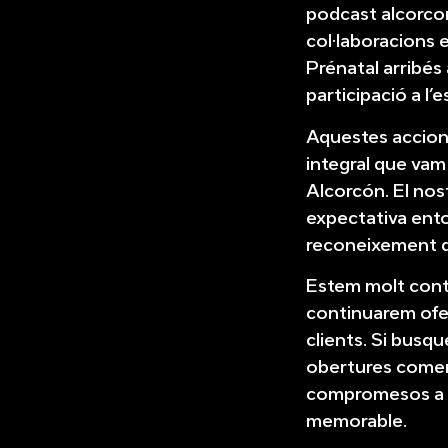
podcast alcorcon
col·laboracions 
Prénatal arribés 
participació a l
Aquestes accion
integral que vam 
Alcorcón. El nos
expectativa entor
reconeixement q
Estem molt cont
continuarem ofer
clients. Si busq
obertures comerc
compromesos a aj
memorable.