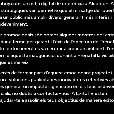
hoy.com, un mitjà digital de referència a Alcorcón. 
estratègiques van permetre que el missatge de l’ober
a un públic més ampli i divers, generant més interès i
’esdeveniment.
s promocionals són només algunes mostres de l’estr
dur a terme per garantir l’èxit de l’obertura de Prénat
tre enfocament es va centrar a crear un ambient d’e
n d’aquesta inauguració, donant a Prénatal la visibilit
ue es mereix.
ents de formar part d’aquest emocionant projecte i
int solucions publicitàries innovadores i efectives al
ues generar un impacte significatiu en els teus esdev
ials, no dubtis a contactar-nos. A ÉxitoTV estem
udar-te a assolir els teus objectius de manera exito