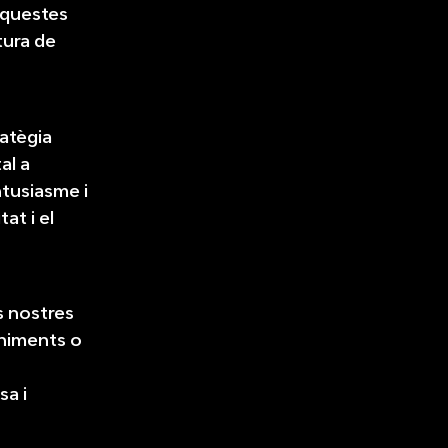
Aquestes
tura de
atègia
al a
ntusiasme i
at i el
s nostres
eniments o
sa i