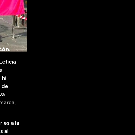
cón.
Leticia
s
-hi
ó de
va
 marca,
ies a la
s al