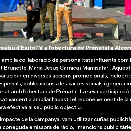
reatiu d’ÉxitoTV a l’obertura de Prénatal a Alcor
mb la col·laboració de personalitats influents com 
t Brunette, María Jesús Garnica i Mamisafari. Aquest
participar en diverses accions promocionals, incloent
pecials, publicacions a les xarxes socials i generaci
onat amb l’obertura de Prénatal. La seva participació 
icativament a ampliar l’abast i el reconeixement de la
a efectiva al seu públic objectiu.
impacte de la campanya, vam utilitzar cuñas publicitàr
coneguda emissora de ràdio, i mencions publicitàrie