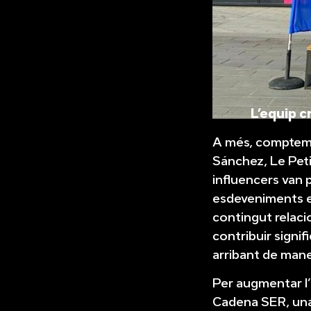
L’equip c
A més, comptem a
Sánchez, Le Peti
influencers van 
esdeveniments es
contingut relaci
contribuir signif
arribant de maner
Per augmentar l’
Cadena SER, una 