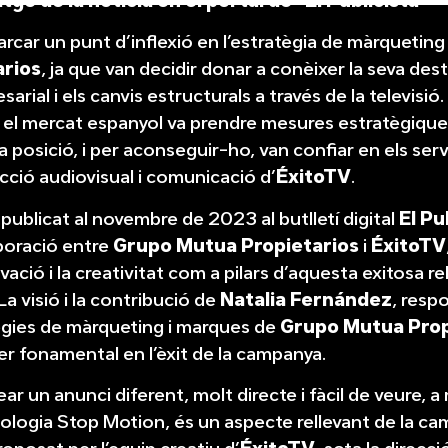
tge de la notícia en el portal de “El Publicista”
rcar un punt d’inflexió en l’estratègia de màrquetin
arios
, ja que van decidir donar a conèixer la seva de
sarial i els canvis estructurals a través de la televisi
 el mercat espanyol va prendre mesures estratègique
a posició, i per aconseguir-ho, van confiar en els ser
ucció audiovisual i comunicació d’
ÉxitoTV
.
l, publicat al novembre de 2023 al butlletí digital
El Pu
aboració entre
Grupo Mutua Propietarios
i
ÉxitoTV
vació i la creativitat com a pilars d’aquesta exitosa re
a visió i la contribució de
Natalia Fernández
, resp
tègies de màrqueting i marques de
Grupo Mutua Prop
er fonamental en l’èxit de la campanya.
ar un anunci diferent, molt directe i fàcil de veure, a
cnologia Stop Motion, és un aspecte rellevant de la c