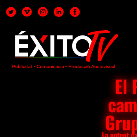
El 
cam
Grup
La potent ca