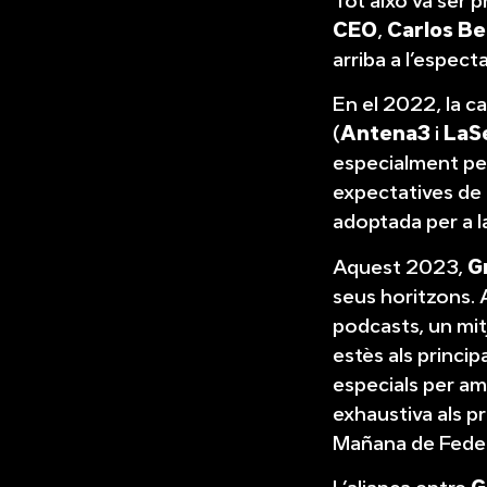
Tot això va ser p
CEO
,
Carlos Be
arriba a l’espec
En el 2022, la c
(
Antena3
i
LaS
especialment per 
expectatives de
adoptada per a la
Aquest 2023,
G
seus horitzons. 
podcasts, un mit
estès als princip
especials per ama
exhaustiva als p
Mañana de Federi