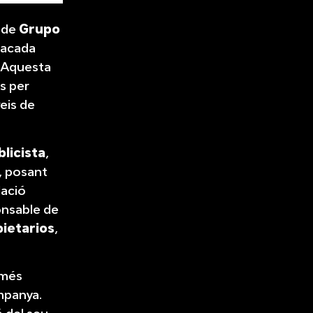
g de
Grupo
stacada
ó. Aquesta
s per
veis de
blicista
,
, posant
lació
onsable de
ietarios
,
 més
ampanya.