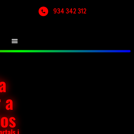
934 342 312
a
 a
ios
rtals i