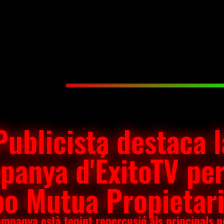
Publicista destaca l
panya d'ÉxitoTV per
o Mutua Propietar
mpanya està tenint repercusió als principals po