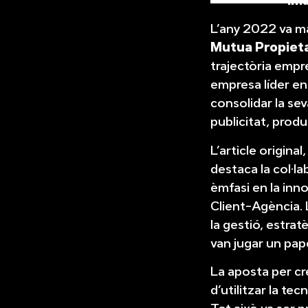
Ima
L’any 2022 va ma
Mutua Propiet
trajectòria empre
empresa líder en
consolidar la sev
publicitat, prod
L’article origina
destaca la col·l
èmfasi en la inno
Client-Agència. L
la gestió, estra
van jugar un pap
La aposta per cre
d’utilitzar la te