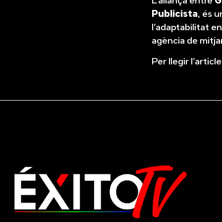
L’aliança entre
G
Publicista
, és u
l’adaptabilitat e
agència de mitjan
Per llegir l’artic