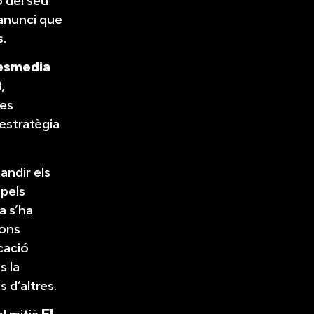
ó del seu
 anunci que
s.
esmedia
,
les
l’estratègia
andir els
 pels
a s’ha
ions
icació
s la
 d’altres.