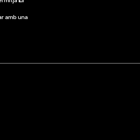
l mitjà
El
tar amb una