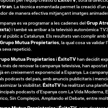
roposat per l’equip creatiu d’
ÉxitoTV
, sota la direcci
rtran
. La tècnica esmentada permet la creació d’un
tador de manera efectiva mitjançant imatges animade
ampanya es va programar a les cadenes del
Grup Atr
exta
) i també va arribar a la televisió autonòmica TV3
al públic a Catalunya. Els resultats van complir amb 
Grupo Mutua Propietarios
, la qual cosa va validar 
 seva repetició.
rupo Mutua Propietarios
i
ÉxitoTV
han decidit exp
A més de renovar la campanya televisiva, han apostat
jà en creixement exponencial a Espanya. La campany
als podcasts del país, amb anuncis publicitaris i menc
ximizar la visibilitat.
ÉxitoTV
ha realitzat una planif
rincipals podcasts d’Espanya com La Vida Moderna, E
co, Sin Complejos, Ampliando el Debate, entre molts