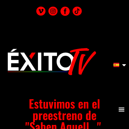
Estuvimos en el
preestreno de
"Saben Aquell...",