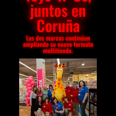
juntos en
Coruña
Las dos marcas continúan
ampliando su nuevo formato
multitienda.