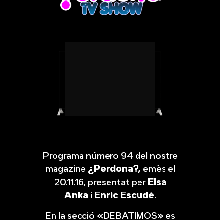
Programa número 94 del nostre
magazine
¿Perdona?,
emès el
20.11.16, presentat per
Elsa
Anka
i
Enric Escudé
.
En la secció «DEBATIMOS» es