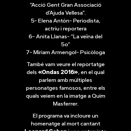
“Acció Gent Gran Associació
d’Ajuda Vellesa”.
5- Elena Antón- Periodista,
actriu i reportera
6- Anita Llanas- “La veïna del
5o”
7- Miriam Armengol- Psicòloga
També vam veure el reportatge
dels
«Ondas 2016»
, en el qual
parlem amb múltiples
personatges famosos, entre els
quals veiem en la imatge a Quim
Masferrer.
El programa va incloure un
homenatge al mort cantant