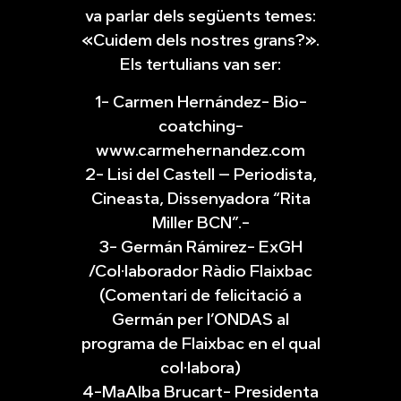
va parlar dels següents temes:
«Cuidem dels nostres grans?».
Els tertulians van ser:
1- Carmen Hernández- Bio-
coatching-
www.carmehernandez.com
2- Lisi del Castell – Periodista,
Cineasta, Dissenyadora “Rita
Miller BCN”.-
3- Germán Rámirez- ExGH
/Col·laborador Ràdio Flaixbac
(Comentari de felicitació a
Germán per l’ONDAS al
programa de Flaixbac en el qual
col·labora)
4-MaAlba Brucart- Presidenta