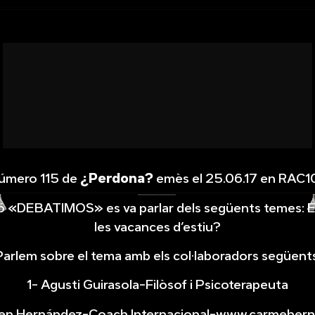
úmero 115 de
¿Perdona?
emès el 25.06.17 en RAC1
ió «DEBATIMOS» es va parlar dels següents temes: 
les vacances d’estiu?
Parlem sobre el tema amb els col·laboradors següents
1- Agusti Guirasola-Filòsof i Psicoterapeuta
en Hernández-Coach Internacional-www.carmehern