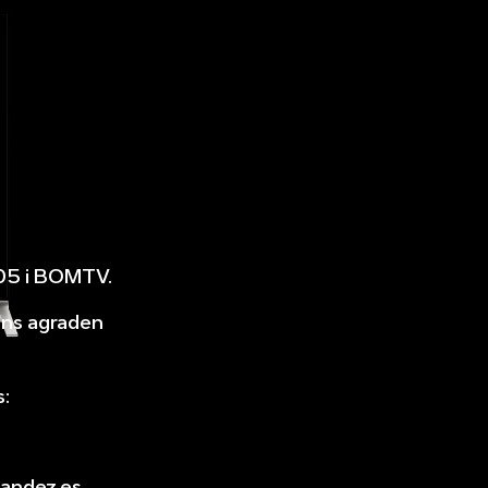
05 i BOMTV.
Ens agraden
:
andez.es