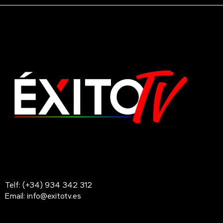
Telf: (+34) 934 342 312
Email: info@exitotv.es