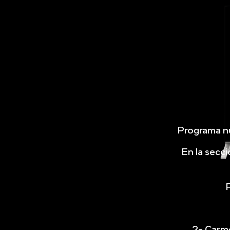
Programa n
En la secc
2- Carm