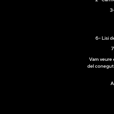
3
6- Lisi 
7
Vam veure e
del conegut
A