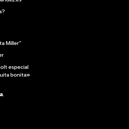
a?
a Miller”
er
olt especial
uita bonita»
a
.