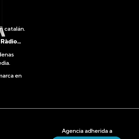
n catalán.
 Ràdio…
denas
dia.
 marca en
Agencia adherida a