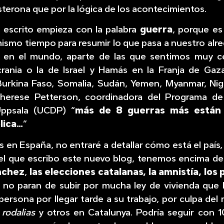
sterona que por la lógica de los acontecimientos.
e escrito empieza con la palabra
guerra
, porque es
mismo tiempo para resumir lo que pasa a nuestro alr
 en el mundo, aparte de las que sentimos muy c
rania o la de Israel y Hamás en la Franja de Gaz
urkina Faso, Somalia, Sudán, Yemen, Myanmar, Niger
herese Petterson, coordinadora del Programa d
Uppsala (UCDP) “
más de 8 guerras más están
lica…
”
 en España, no entraré a detallar cómo está el país
l que escribo este nuevo blog, tenemos encima de 
nchez
,
las elecciones catalanas, la amnistía, los 
no paran de subir por mucha ley de vivienda que 
ersona por llegar tarde a su trabajo, por culpa del
e
rodalias
y otros en Catalunya. Podría seguir con 10