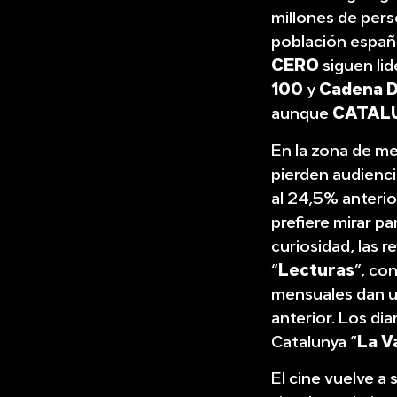
millones de pers
población español
CERO
siguen li
100
y
Cadena D
aunque
CATAL
En la zona de me
pierden audiencia
al 24,5% anterio
prefiere mirar p
curiosidad, las 
“
Lecturas
”, co
mensuales dan un
anterior. Los dia
Catalunya “
La V
El cine vuelve a 