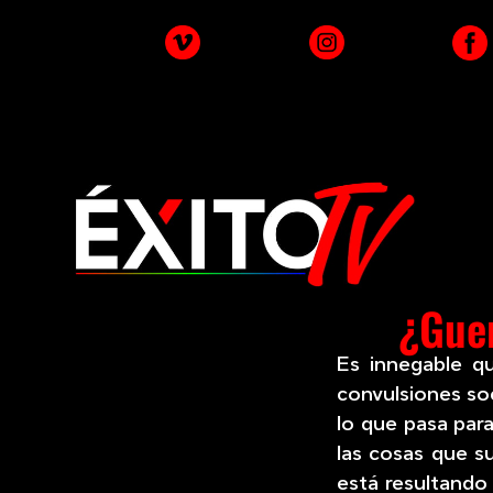
¿Guer
Es innegable q
convulsiones soc
lo que pasa para
las cosas que s
está resultando