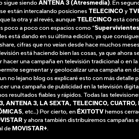
to sigue siendo
ANTENA 3 (Atresmedia)
. En segun
 se están intercalando posiciones
TELE
CINCO
y
TV
que la otra y al revés, aunque
TELE
CINCO
está cons
os poco a poco con espacios como “
Superviviente
les está dando en su última edición, ya que consigue
share, cifras que no veían desde hace muchos meses.
televisión está haciendo bien las cosas, ya que ahora 
r hacer una campaña en televisión tradicional o en la
s permite segmentar y geolocalizar una campaña en 
 un no lejano blog os explicaré esto con más detalle 
cer una campaña de publicidad en la televisión digita
os resultados fiables y rápidos. Todas las television
3, ANTENA 3, LA SEXTA, TELE
CINCO, CUATRO,
ÓMICAS
, etc…) Por cierto, en
ÉXITOTV
hemos cerra
VISTAR
y ahora también distribuiremos campañas e
al de
MOVISTAR
+
.