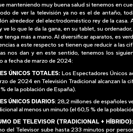
igue manteniendo muy buena salud si tenemos en cue
do de ver la televisión ya no es el de antaño, toda
lón alrededor del electrodoméstico rey de la casa.
y ve lo que le da la gana, en su tablet, su ordenador,
ue tenga más a mano. Al diversificar aparatos, es ver
encias a este respecto se tienen que reducir a las cif
ias nos dan y en este sentido, tenemos los siguien
o a fecha de marzo de 2024:
ES ÚNICOS TOTALES:
Los Espectadores Únicos 
zo de 2024 en Televisión Tradicional alcanzan la ci
8 % de la población de España).
S ÚNICOS DIARIOS
: 28,2 millones de españoles v
dicional al menos un minuto (el 60,5 % de la població
MO DE TELEVISOR (TRADICIONAL + HÍBRIDO)
mo del Televisor sube hasta 233 minutos por person