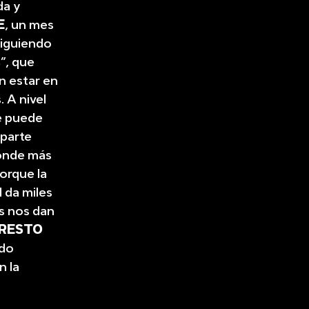
da y
E
, un mes
iguiendo
s
”, que
n estar en
 A nivel
se puede
 parte
donde más
porque la
l da miles
es nos dan
 RESTO
do
n la