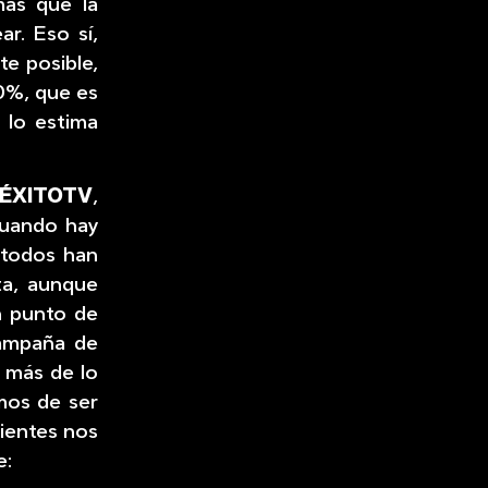
mas que la
r. Eso sí,
e posible,
50%, que es
 lo estima
ÉXITOTV
,
cuando hay
 todos han
ta, aunque
n punto de
 campaña de
, más de lo
os de ser
lientes nos
e: