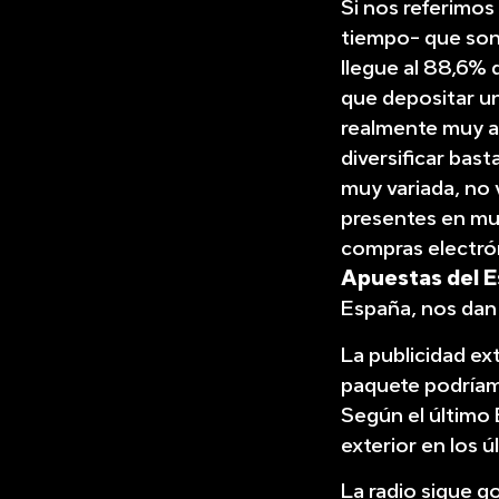
Si nos referimos
tiempo- que son
llegue al 88,6% 
que depositar un
realmente muy a
diversificar bas
muy variada, no 
presentes en muc
compras electrón
Apuestas del 
España, nos dan 
La publicidad ex
paquete podríamos
Según el último 
exterior en los ú
La radio sigue g