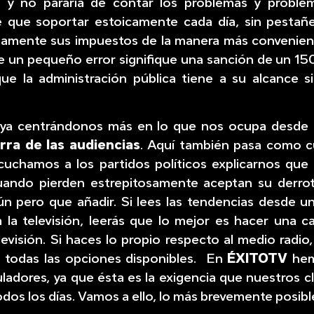
y no pararía de contar los problemas y proble
e que soportar estoicamente cada día, sin pestañea
samente sus impuestos de la manera más convenient
ue un pequeño error signifique una sanción de un 1
ue la administración pública tiene a su alcance si
ya centrándonos más en lo que nos ocupa desde
rra de las audiencias
. Aquí también pasa como 
cuchamos a los partidos políticos explicarnos que
uando pierden estrepitosamente aceptan su derro
ún pero que añadir. Si lees las tendencias desde u
 a la televisión, leerás que lo mejor es hacer una
levisión. Si haces lo propio respecto al medio radio
 todas las opciones disponibles. En
ÉXITOTV
hem
uladores, ya que ésta es la exigencia que nuestros c
odos los días. Vamos a ello, lo más brevemente posibl