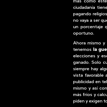
más como este 
ciudadanía tien
pagando religio
no vaya a ser q
un porcentaje q
oportuno.
Ahora mismo y 
tenemos
la gue
elecciones y es
ganado. Solo c
siempre hay alg
vista favorable
publicidad en te
mismo y así con
más fríos y calc
piden y exigen t