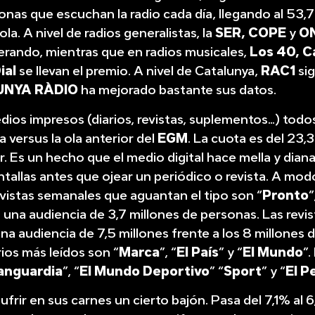
onas que escuchan la radio cada día, llegando al 53,
a. A nivel de radios generalistas, la
SER, COPE
y
O
derando, mientras que en radios musicales,
Los 40, 
ial
se llevan el premio. A nivel de Catalunya,
RAC1
sig
UNYA RÀDIO
ha mejorado bastante sus datos.
dios impresos (diarios, revistas, suplementos…) todos
 versus la ola anterior del
EGM
. La cuota es del 23,
r. Es un hecho que el medio digital hace mella y diana
antallas antes que ojear un periódico o revista. A mod
revistas semanales que aguantan el tipo son “
Pronto
”
n una audiencia de 3,7 millones de personas. Las revis
a audiencia de 7,5 millones frente a los 8 millones de
rios más leídos son “
Marca
”, “
El País
” y “
El Mundo
”.
anguardia
”, “
El Mundo Deportivo
” “
Sport
” y “
El P
sufrir en sus carnes un cierto bajón. Pasa del 7,1% al 