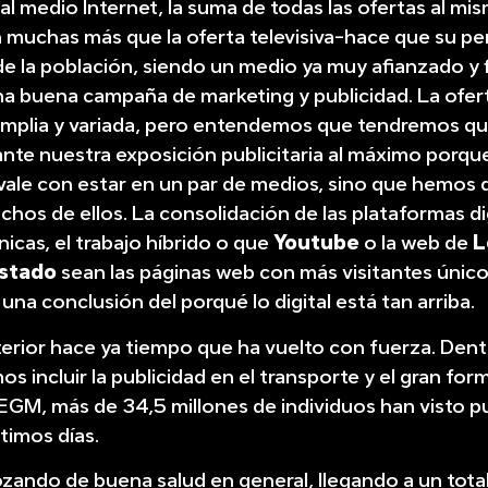
 al medio Internet, la suma de todas las ofertas al mi
 muchas más que la oferta televisiva-hace que su pe
de la población, siendo un medio ya muy afianzado y f
a buena campaña de marketing y publicidad. La ofer
mplia y variada, pero entendemos que tendremos q
tante nuestra exposición publicitaria al máximo porque
vale con estar en un par de medios, sino que hemos 
hos de ellos. La consolidación de las plataformas dig
icas, el trabajo híbrido o que
Youtube
o la web de
L
Estado
sean las páginas web con más visitantes únic
una conclusión del porqué lo digital está tan arriba.
terior hace ya tiempo que ha vuelto con fuerza. Dent
 incluir la publicidad en el transporte y el gran for
EGM, más de 34,5 millones de individuos han visto p
ltimos días.
ozando de buena salud en general, llegando a un tota