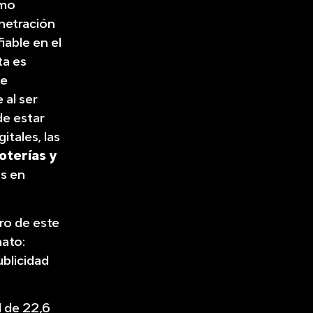
smo
netración
iable en el
ta es
ue
 al ser
de estar
itales, las
oterías y
os en
ro de este
mato:
ublicidad
l de 22,6