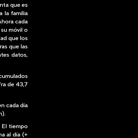
nta que es
 la familia
 Ahora cada
 su móvil o
dad que los
ras que las
tes datos,
acumulados
fra de 43,7
en cada día
n).
:
El tiempo
a al día (+