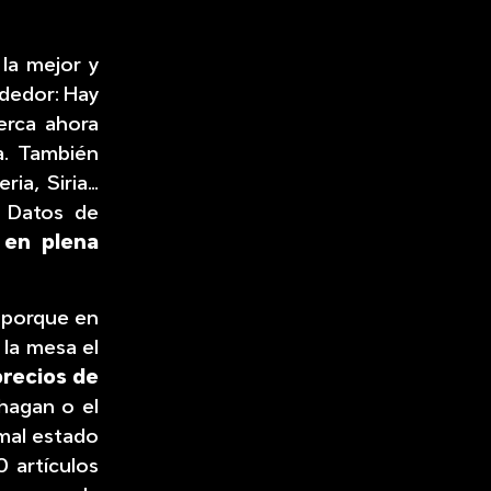
 la mejor y
ededor: Hay
erca ahora
a. También
ia, Siria…
e Datos de
 en plena
, porque en
la mesa el
precios de
hagan o el
 mal estado
 artículos