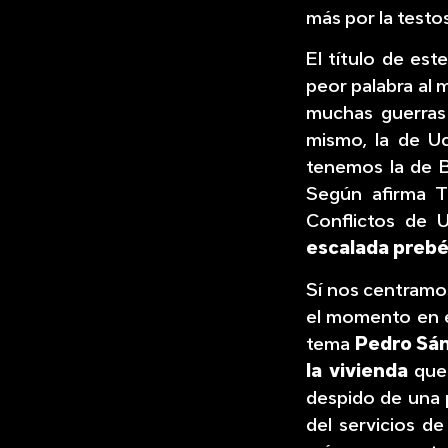
más por la testo
El título de est
peor palabra al 
muchas guerras
mismo, la de Uc
tenemos la de B
Según afirma T
Conflictos de 
escalada prebé
Sí nos centramos
el momento en e
tema
Pedro Sá
la vivienda
que 
despido de una p
del servicios d