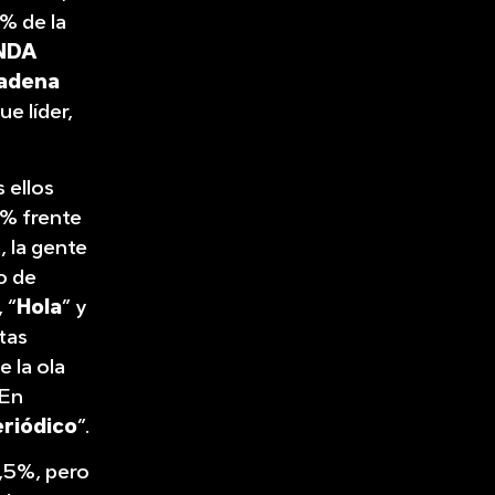
7% de la
NDA
Cadena
ue líder,
 ellos
3% frente
, la gente
o de
, “
Hola
” y
tas
 la ola
 En
eriódico
”.
6,5%, pero