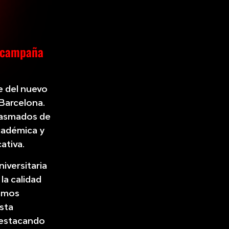
a campaña
e del nuevo
 Barcelona.
siasmados de
académica y
ativa.
iversitaria
la calidad
camos
esta
 destacando