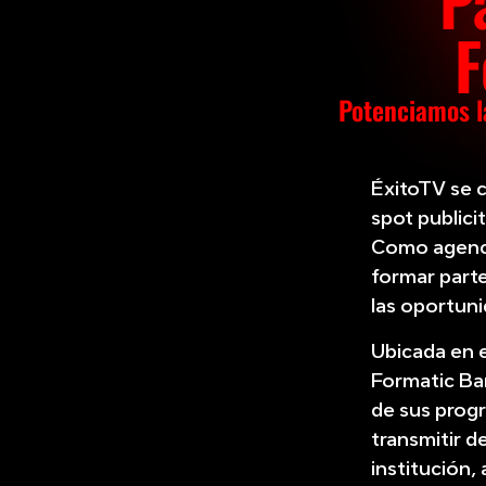
P
F
Potenciamos l
ÉxitoTV se c
spot publici
Como agenci
formar parte
las oportuni
Ubicada en e
Formatic Bar
de sus prog
transmitir d
institución,