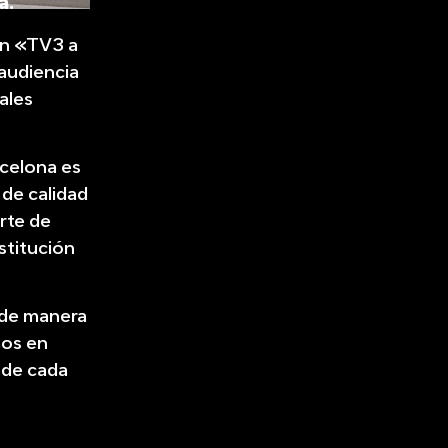
a.
en «TV3 a
 audiencia
ales
rcelona es
 de calidad
rte de
stitución
 de manera
mos en
 de cada