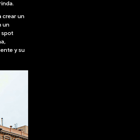
rinda.
 crear un
n un
 spot
na,
cente y su