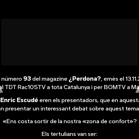
a número
93
del magazine
¿Perdona?
, emès el 13.11
l TDT Rac105TV a tota Catalunya i per BOMTV a Ma
i
Enric Escudé
eren els presentadors, que en aquest
an presentar un interessant debat sobre aquest tema 
«Ens costa sortir de la nostra «zona de confort»?
Els tertulians van ser: