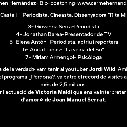
rmen Hernández- Bio-coatching-www.carmehernand
l Castell – Periodista, Cineasta, Dissenyadora “Rita Mi
3- Giovanna Serra-Periodista
4- Jonathan Barea-Presentador de TV
5- Elena Antón- Periodista, actriu i reportera
6- Anita Llanas- “La veïna del 5o”
7- Miriam Armengol- Psicòloga
la de la verdad» vam tenir al youtuber
Jordi Wild
. Am
el programa ¿Perdona?, va batre el rècord de visites
més de 2,5 milions.
r l’actuació de
Victoria Maldi
que ens va interpreta
d’́amor»
de Joan Manuel Serrat.