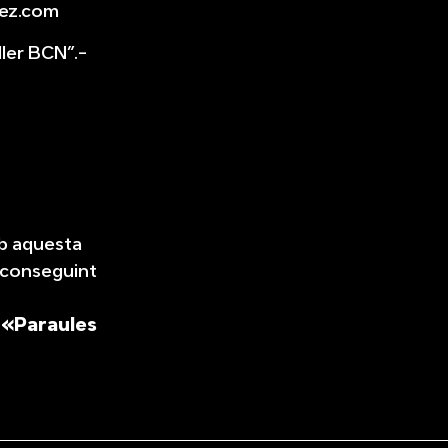
ez.com
ller BCN”.-
b aquesta
 aconseguint
r
«Paraules