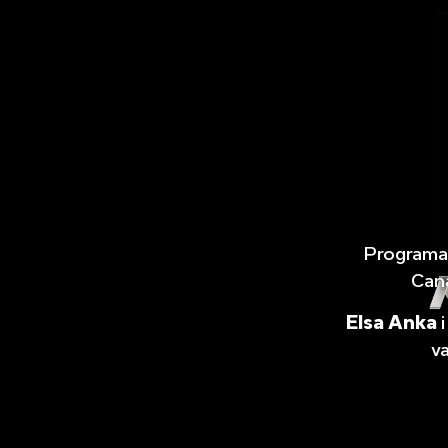
Program
Cana
Elsa Anka
v