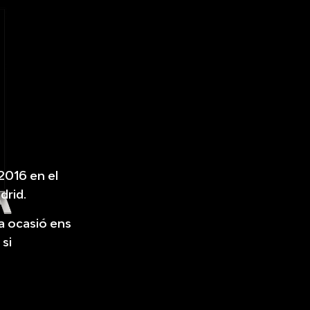
.2016 en el
drid.
a ocasió ens
si