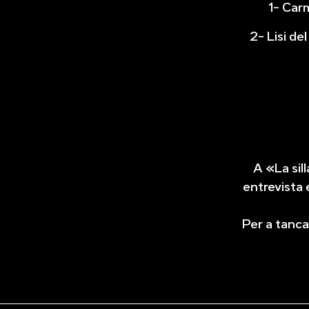
1- Ca
2- Lisi de
A «La sil
entrevista 
Per a tanca