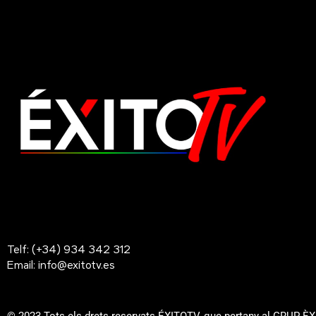
Telf: (+34) 934 342 312
Email: info@exitotv.es